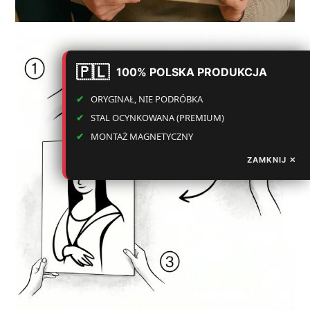
100% POLSKA PRODUKCJA
ORYGINAŁ, NIE PODRÓBKA
STAL OCYNKOWANA (PREMIUM)
MONTAŻ MAGNETYCZNY
ZAMKNIJ ✕