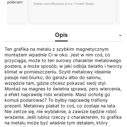
olecam
high-qual
Opinia zweryfikowana przez Trusted Shops
as descri
packaged
Opinia zwer
Opis
Ten grafika na metalu z szybkim magnetycznym
montażem wpadnie Ci w oko. Jest w nim coś, co
przyciąga, może to ten surowy charakter metalowego
postera, a może sposób, w jaki odbija światło i tworzy
klimat w pomieszczeniu. Szyld metalowy idealnie
pasuje nad biurko, do garażu albo do salonu,
wszędzie tam, gdzie chcesz pokazać swój styl.
Montaż na magnes to świetna sprawa, zero wiercenia,
a efekt naprawdę robi wrażenie. Masz ochotę go
komuś podarować? To byłby naprawdę trafiony
prezent. Metalowy plakat to coś, co zostaje na lata.
Nie zetrze się, nie wyblaknie, a zawsze będzie robić
wrażenie. Jeśli lubisz rzeczy z charakterem, to grafika
na metalu może być właśnie tym detalem, który