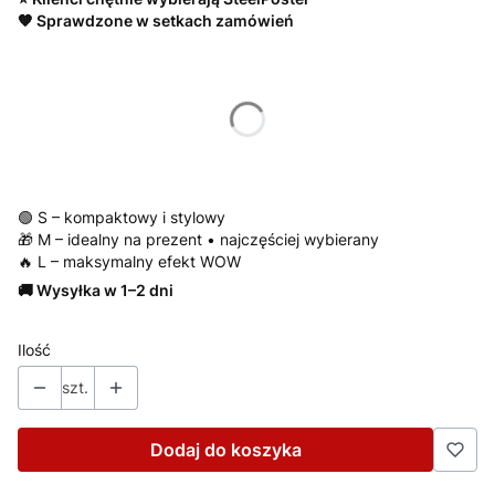
🧡 Sprawdzone w setkach zamówień
Wybierz wariant produktu:
*
Rozmiar
S/ 22x31 cm
M/ 30x42 cm
L/ 42x59 cm
🟢 S – kompaktowy i stylowy
🎁 M – idealny na prezent • najczęściej wybierany
🔥 L – maksymalny efekt WOW
🚚 Wysyłka w 1–2 dni
Ilość
szt.
Dodaj do koszyka