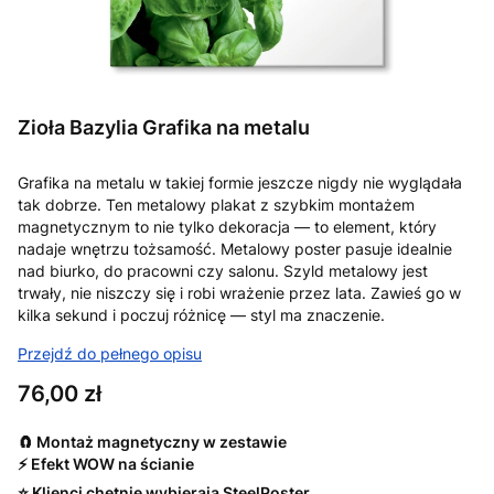
Zioła Bazylia Grafika na metalu
Grafika na metalu w takiej formie jeszcze nigdy nie wyglądała
tak dobrze. Ten metalowy plakat z szybkim montażem
magnetycznym to nie tylko dekoracja — to element, który
nadaje wnętrzu tożsamość. Metalowy poster pasuje idealnie
nad biurko, do pracowni czy salonu. Szyld metalowy jest
trwały, nie niszczy się i robi wrażenie przez lata. Zawieś go w
kilka sekund i poczuj różnicę — styl ma znaczenie.
Przejdź do pełnego opisu
Cena
76,00 zł
🧲 Montaż magnetyczny w zestawie
⚡ Efekt WOW na ścianie
⭐ Klienci chętnie wybierają SteelPoster