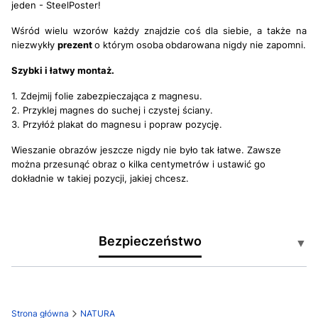
jeden - SteelPoster!
Wśród wielu wzorów każdy znajdzie coś dla siebie, a także na
niezwykły
prezent
o którym osoba
obdarowana nigdy nie zapomni.
Szybki i łatwy montaż.
1. Zdejmij folie zabezpieczająca z magnesu.
2. Przyklej magnes do suchej i czystej ściany.
3. Przyłóż plakat do magnesu i popraw pozycję.
Wieszanie obrazów jeszcze nigdy nie było tak łatwe. Zawsze
można przesunąć obraz o kilka centymetrów i ustawić go
dokładnie w takiej pozycji, jakiej chcesz.
Bezpieczeństwo
▼
Certyfikaty i ostrzeżenia:
Strona główna
NATURA
Produkt zgodny z normami UE