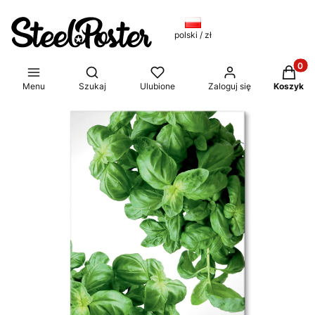
polski / zł
Produkt
Otwórz wyszukiwarkę
Menu
Szukaj
Ulubione
Zaloguj się
Koszyk