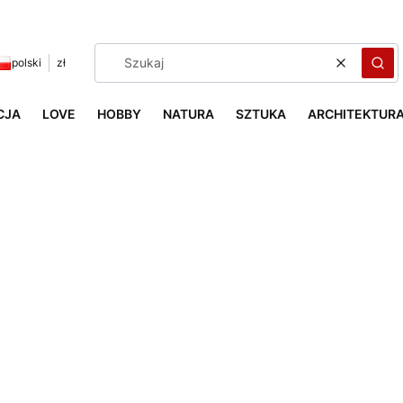
polski
zł
Wyczyść
Szuk
CJA
LOVE
HOBBY
NATURA
SZTUKA
ARCHITEKTUR