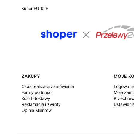
Kurier EU 15 E
Linki w stopce
ZAKUPY
MOJE K
Czas realizacji zamówienia
Logowani
Formy płatności
Moje zamó
Koszt dostawy
Przechowa
Reklamacje i zwroty
Ustawieni
Opinie Klientów