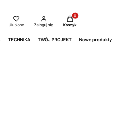
Produkty w koszyku: 0. Zobacz
aj
Ulubione
Zaloguj się
Koszyk
A
TECHNIKA
TWÓJ PROJEKT
Nowe produkty