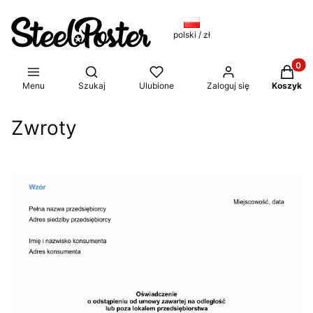
polski / zł
Produkt
Otwórz wyszukiwarkę
Menu
Szukaj
Ulubione
Zaloguj się
Koszyk
Zwroty