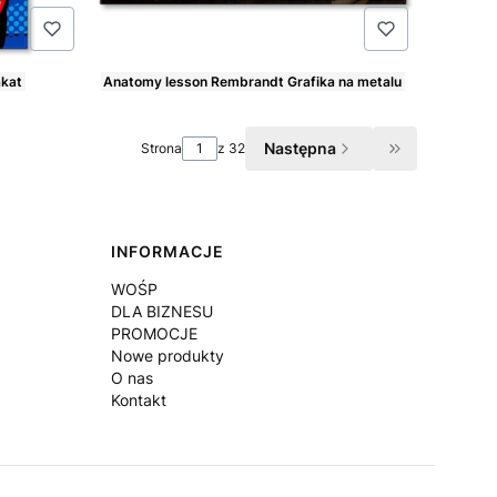
akat
Anatomy lesson Rembrandt Grafika na metalu
Cena
Następna
Strona
z 32
Przejdź do os
INFORMACJE
WOŚP
DLA BIZNESU
PROMOCJE
Nowe produkty
O nas
Kontakt