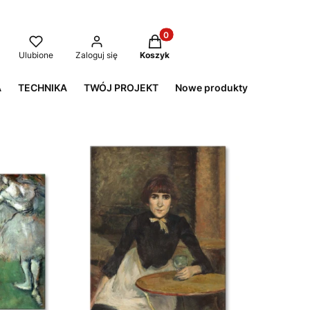
Produkty w koszyku: 0. Zobacz
aj
Ulubione
Zaloguj się
Koszyk
A
TECHNIKA
TWÓJ PROJEKT
Nowe produkty