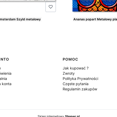
msterdam Szyld metalowy
Ananas popart Metalowy pl
Cena
ONTO
POMOC
e
Jak kupować ?
wienia
Zwroty
lnia
Polityka Prywatności
a konta
Częste pytania
Regulamin zakupów
Sklep internetowy
Shoper.pl