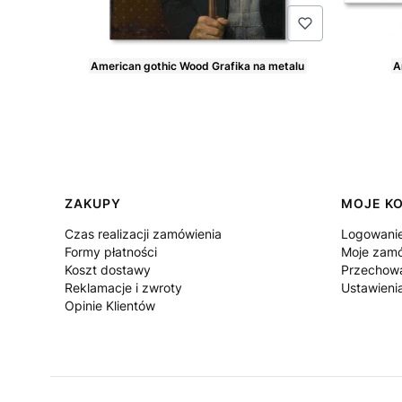
American gothic Wood Grafika na metalu
A
Cena
Cena
Linki w stopce
ZAKUPY
MOJE K
Czas realizacji zamówienia
Logowani
Formy płatności
Moje zamó
Koszt dostawy
Przechowa
Reklamacje i zwroty
Ustawieni
Opinie Klientów