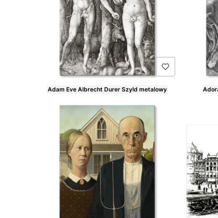
Adam Eve Albrecht Durer Szyld metalowy
Adora
Cena
Cena