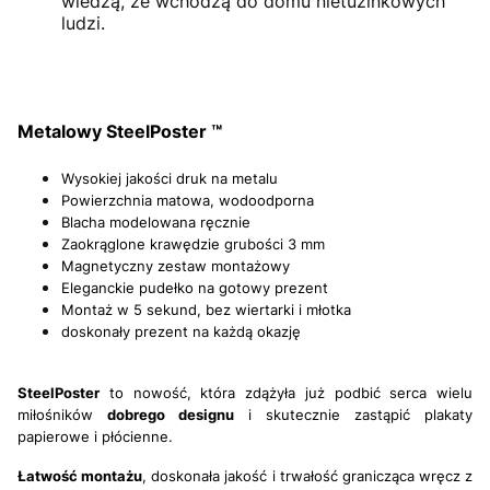
wiedzą, że wchodzą do domu nietuzinkowych
ludzi.
Metalowy SteelPoster ™
Wysokiej jakości druk na metalu
Powierzchnia matowa, wodoodporna
Blacha modelowana ręcznie
Zaokrąglone krawędzie grubości 3 mm
Magnetyczny zestaw montażowy
Eleganckie pudełko na gotowy prezent
Montaż w 5 sekund, bez wiertarki i młotka
doskonały prezent na każdą okazję
SteelPoster
to nowość, która zdążyła już podbić serca wielu
miłośników
dobrego designu
i skutecznie zastąpić
plakaty
papierowe i płócienne.
Łatwość montażu
, doskonała jakość i trwałość granicząca wręcz z