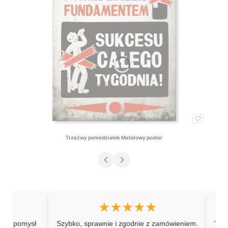
Trzeźwy poniedziałek Metalowy poster
Cena
★★★★★
pomysł
Szybko, sprawnie i zgodnie z zamówieniem.
"Great exp