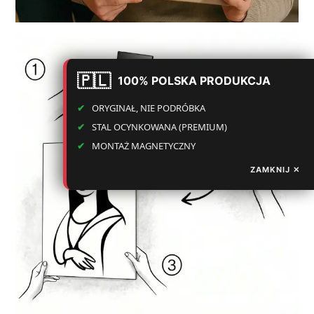
100% POLSKA PRODUKCJA
ORYGINAŁ, NIE PODRÓBKA
STAL OCYNKOWANA (PREMIUM)
MONTAŻ MAGNETYCZNY
ZAMKNIJ ✕