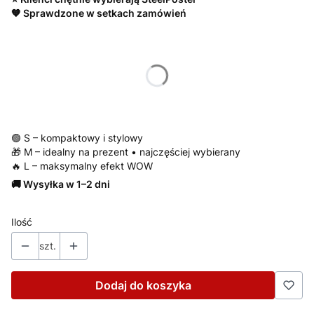
🧡 Sprawdzone w setkach zamówień
Wybierz wariant produktu:
*
Rozmiar
S/ 22x31 cm
M/ 30x42 cm
L/ 42x59 cm
🟢 S – kompaktowy i stylowy
🎁 M – idealny na prezent • najczęściej wybierany
🔥 L – maksymalny efekt WOW
🚚 Wysyłka w 1–2 dni
Ilość
szt.
Dodaj do koszyka