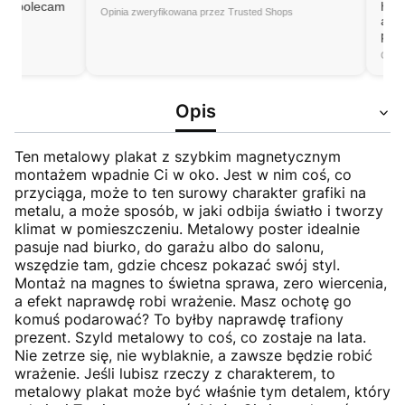
lecam
high-quali
Opinia zweryfikowana przez Trusted Shops
as describ
packaged.
Opinia zwery
Opis
Ten metalowy plakat z szybkim magnetycznym
montażem wpadnie Ci w oko. Jest w nim coś, co
przyciąga, może to ten surowy charakter grafiki na
metalu, a może sposób, w jaki odbija światło i tworzy
klimat w pomieszczeniu. Metalowy poster idealnie
pasuje nad biurko, do garażu albo do salonu,
wszędzie tam, gdzie chcesz pokazać swój styl.
Montaż na magnes to świetna sprawa, zero wiercenia,
a efekt naprawdę robi wrażenie. Masz ochotę go
komuś podarować? To byłby naprawdę trafiony
prezent. Szyld metalowy to coś, co zostaje na lata.
Nie zetrze się, nie wyblaknie, a zawsze będzie robić
wrażenie. Jeśli lubisz rzeczy z charakterem, to
metalowy plakat może być właśnie tym detalem, który