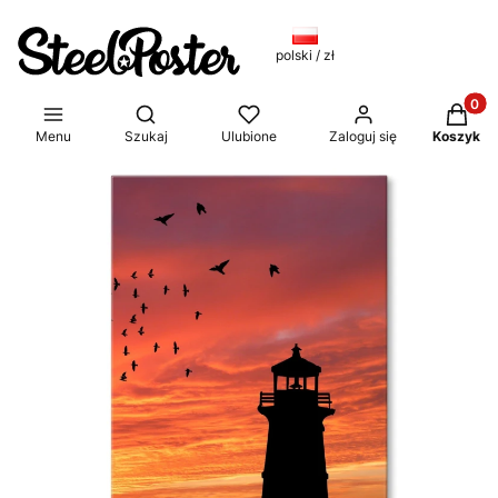
polski / zł
Produkt
Otwórz wyszukiwarkę
Menu
Szukaj
Ulubione
Zaloguj się
Koszyk