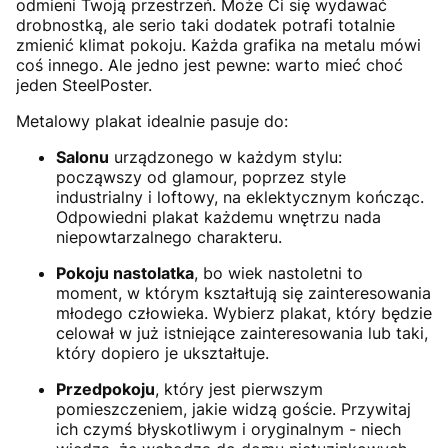
odmieni Twoją przestrzeń. Może Ci się wydawać
drobnostką, ale serio taki dodatek potrafi totalnie
zmienić klimat pokoju. Każda grafika na metalu mówi
coś innego. Ale jedno jest pewne: warto mieć choć
jeden SteelPoster.
Metalowy plakat idealnie pasuje do:
Salonu
urządzonego w każdym stylu:
począwszy od glamour, poprzez style
industrialny i loftowy, na eklektycznym kończąc.
Odpowiedni plakat każdemu wnętrzu nada
niepowtarzalnego charakteru.
Pokoju nastolatka
, bo wiek nastoletni to
moment, w którym kształtują się zainteresowania
młodego człowieka. Wybierz plakat, który będzie
celował w już istniejące zainteresowania lub taki,
który dopiero je ukształtuje.
Przedpokoju
, który jest pierwszym
pomieszczeniem, jakie widzą goście. Przywitaj
ich czymś błyskotliwym i oryginalnym - niech