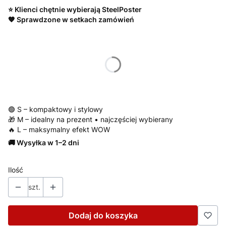
⭐ Klienci chętnie wybierają SteelPoster
🧡 Sprawdzone w setkach zamówień
Wybierz wariant produktu:
*
Rozmiar
S/ 22x31 cm
M/ 30x42 cm
L/ 42x59 cm
🟢 S – kompaktowy i stylowy
🎁 M – idealny na prezent • najczęściej wybierany
🔥 L – maksymalny efekt WOW
🚚 Wysyłka w 1–2 dni
Ilość
szt.
Dodaj do koszyka