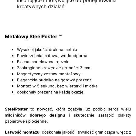
inspirujące i motywujące do podejmowania
kreatywnych działań.
Metalowy SteelPoster ™
Wysokiej jakości druk na metalu
Powierzchnia matowa, wodoodporna
Blacha modelowana ręcznie
Zaokrąglone krawędzie grubości 3 mm
Magnetyczny zestaw montażowy
Eleganckie pudełko na gotowy prezent
Montaż w 5 sekund, bez wiertarki i młotka
doskonały prezent na każdą okazję
SteelPoster
to nowość, która zdążyła już podbić serca wielu
miłośników
dobrego designu
i skutecznie zastąpić
plakaty
papierowe i płócienne.
Łatwość montażu
, doskonała jakość i trwałość granicząca wręcz z