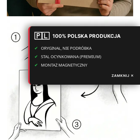
100% POLSKA PRODUKCJA
ORYGINAŁ, NIE PODRÓBKA
STAL OCYNKOWANA (PREMIUM)
MONTAŻ MAGNETYCZNY
ZAMKNIJ ✕