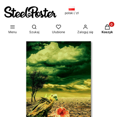
polski / zł
Produkt
Otwórz wyszukiwarkę
Menu
Szukaj
Ulubione
Zaloguj się
Koszyk