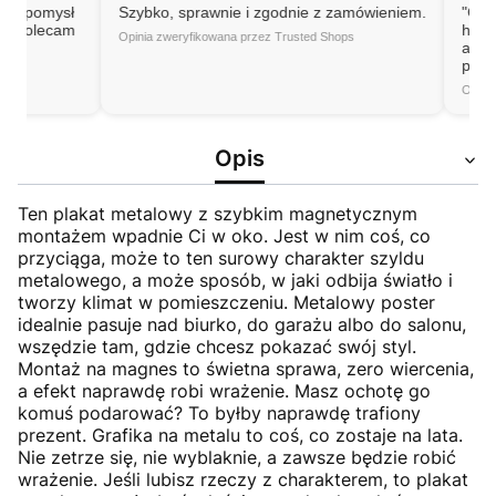
omysł
Szybko, sprawnie i zgodnie z zamówieniem.
"Great expe
lecam
high-qualit
Opinia zweryfikowana przez Trusted Shops
as describe
packaged.
Opinia zweryf
Opis
Ten plakat metalowy z szybkim magnetycznym
montażem wpadnie Ci w oko. Jest w nim coś, co
przyciąga, może to ten surowy charakter szyldu
metalowego, a może sposób, w jaki odbija światło i
tworzy klimat w pomieszczeniu. Metalowy poster
idealnie pasuje nad biurko, do garażu albo do salonu,
wszędzie tam, gdzie chcesz pokazać swój styl.
Montaż na magnes to świetna sprawa, zero wiercenia,
a efekt naprawdę robi wrażenie. Masz ochotę go
komuś podarować? To byłby naprawdę trafiony
prezent. Grafika na metalu to coś, co zostaje na lata.
Nie zetrze się, nie wyblaknie, a zawsze będzie robić
wrażenie. Jeśli lubisz rzeczy z charakterem, to plakat