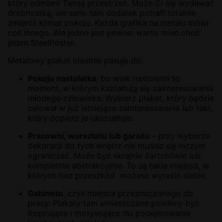
który odmieni Twoją przestrzeń. Może Ci się wydawać
drobnostką, ale serio taki dodatek potrafi totalnie
zmienić klimat pokoju. Każda grafika na metalu mówi
coś innego. Ale jedno jest pewne: warto mieć choć
jeden SteelPoster.
Metalowy plakat idealnie pasuje do:
Pokoju nastolatka
, bo wiek nastoletni to
moment, w którym kształtują się zainteresowania
młodego człowieka. Wybierz plakat, który będzie
celował w już istniejące zainteresowania lub taki,
który dopiero je ukształtuje.
Pracowni, warsztatu lub garażu
- przy wyborze
dekoracji do tych wnętrz nie musisz się niczym
ograniczać. Może być skrajnie żartobliwie lub
kompletnie abstrakcyjnie. To są takie miejsca, w
których bez przeszkód możesz wyrazić siebie.
Gabinetu
, czyli miejsca przeznaczonego do
pracy. Plakaty tam umieszczane powinny być
inspirujące i motywujące do podejmowania