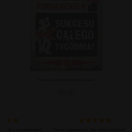
Trzeźwy poniedziałek Metalowy poster
Cena
★★
★★★★★
ie z zamówieniem.
"Great experience! The metal wall poster is