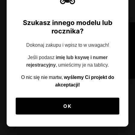
ZNIŻKA NA TWOJE PLAKATY!
Szukasz innego modelu lub
rocznika?
Odbierz
20% rabatu
na całe zamówienie!
100% POLSKA PRODUKCJA
ORYGINAŁ, NIE PODRÓBKA
Dokonaj zakupu i wpisz to w uwagach!
MASZ20
STAL OCYNKOWANA (PREMIUM)
Jeśli podasz
imię lub ksywę i numer
MONTAŻ MAGNETYCZNY
rejestracyjny
, umieścimy je na tablicy.
ZAMKNIJ ✕
O nic się nie martw,
wyślemy Ci projekt do
AKTYWUJ W KOSZYKU KOD RABATOWY
akceptacji!
OK