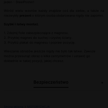
jeden - SteelPoster!
Wśród wielu wzorów każdy znajdzie coś dla siebie, a także na
niezwykły
prezent
o którym osoba
obdarowana nigdy nie zapomni.
Szybki i łatwy montaż.
1. Zdejmij folie zabezpieczająca z magnesu.
2. Przyklej magnes do suchej i czystej ściany.
3. Przyłóż plakat do magnesu i popraw pozycję.
Wieszanie obrazów jeszcze nigdy nie było tak łatwe. Zawsze
można przesunąć obraz o kilka centymetrów i ustawić go
dokładnie w takiej pozycji, jakiej chcesz.
Bezpieczeństwo
▼
Certyfikaty i ostrzeżenia:
Strona główna
MOTORYZACJA