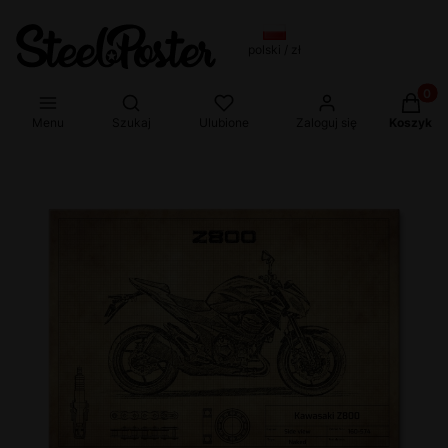
polski / zł
Produkt
Otwórz wyszukiwarkę
Menu
Szukaj
Ulubione
Zaloguj się
Koszyk