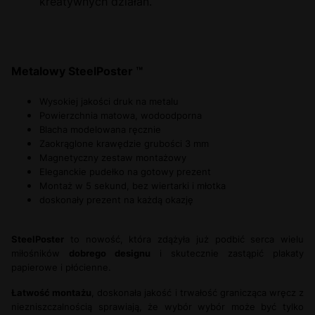
kreatywnych działań.
Metalowy SteelPoster ™
Wysokiej jakości druk na metalu
Powierzchnia matowa, wodoodporna
Blacha modelowana ręcznie
Zaokrąglone krawędzie grubości 3 mm
Magnetyczny zestaw montażowy
Eleganckie pudełko na gotowy prezent
Montaż w 5 sekund, bez wiertarki i młotka
doskonały prezent na każdą okazję
SteelPoster
to nowość, która zdążyła już podbić serca wielu
miłośników
dobrego designu
i skutecznie zastąpić
plakaty
papierowe i płócienne.
Łatwość montażu
, doskonała jakość i trwałość granicząca wręcz z
niezniszczalnością sprawiają, że wybór wybór może być tylko