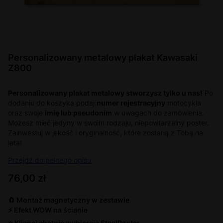
Personalizowany metalowy plakat Kawasaki
Z800
Personalizowany plakat metalowy stworzysz tylko u nas!
Po
dodaniu do koszyka podaj
numer rejestracyjny
motocykla
oraz swoje
imię lub pseudonim
w uwagach do zamówienia.
Możesz mieć jedyny w swoim rodzaju, niepowtarzalny poster.
Zainwestuj w jakość i oryginalność, które zostaną z Tobą na
lata!
Przejdź do pełnego opisu
Cena
76,00 zł
🧲 Montaż magnetyczny w zestawie
⚡ Efekt WOW na ścianie
⭐ Klienci chętnie wybierają SteelPoster