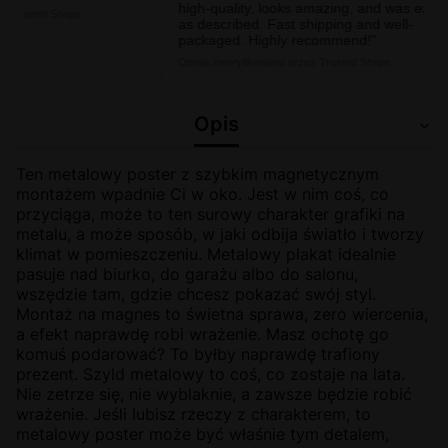
high-quality, looks amazing, and was exactly
ted Shops
as described. Fast shipping and well-
packaged. Highly recommend!"
Opinia zweryfikowana przez Trusted Shops
Opis
Ten metalowy poster z szybkim magnetycznym
montażem wpadnie Ci w oko. Jest w nim coś, co
przyciąga, może to ten surowy charakter grafiki na
metalu, a może sposób, w jaki odbija światło i tworzy
klimat w pomieszczeniu. Metalowy plakat idealnie
pasuje nad biurko, do garażu albo do salonu,
wszędzie tam, gdzie chcesz pokazać swój styl.
Montaż na magnes to świetna sprawa, zero wiercenia,
a efekt naprawdę robi wrażenie. Masz ochotę go
komuś podarować? To byłby naprawdę trafiony
prezent. Szyld metalowy to coś, co zostaje na lata.
Nie zetrze się, nie wyblaknie, a zawsze będzie robić
wrażenie. Jeśli lubisz rzeczy z charakterem, to
metalowy poster może być właśnie tym detalem,