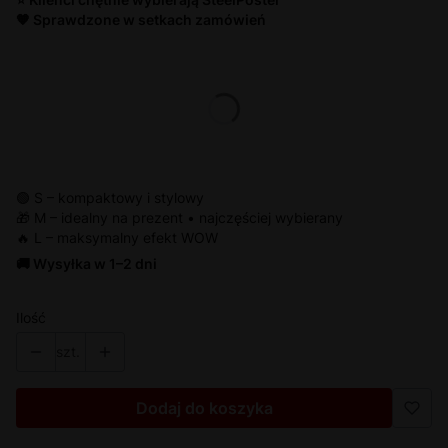
🧡 Sprawdzone w setkach zamówień
Wybierz wariant produktu:
*
Rozmiar
S/ 22x31 cm
M/ 30x42 cm
L/ 42x59 cm
🟢 S – kompaktowy i stylowy
🎁 M – idealny na prezent • najczęściej wybierany
🔥 L – maksymalny efekt WOW
🚚 Wysyłka w 1–2 dni
Ilość
szt.
Dodaj do koszyka