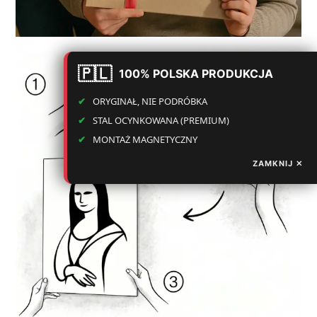
100% POLSKA PRODUKCJA
ORYGINAŁ, NIE PODRÓBKA
STAL OCYNKOWANA (PREMIUM)
MONTAŻ MAGNETYCZNY
ZAMKNIJ ✕