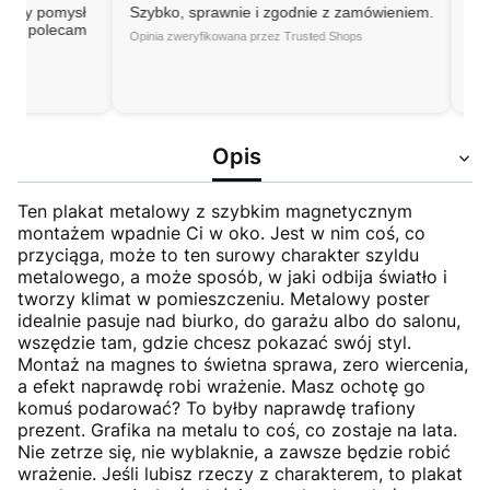
 pomysł
Szybko, sprawnie i zgodnie z zamówieniem.
"Great e
polecam
high-qua
Opinia zweryfikowana przez Trusted Shops
as descr
packaged
Opinia zwe
Opis
Ten plakat metalowy z szybkim magnetycznym
montażem wpadnie Ci w oko. Jest w nim coś, co
przyciąga, może to ten surowy charakter szyldu
metalowego, a może sposób, w jaki odbija światło i
tworzy klimat w pomieszczeniu. Metalowy poster
idealnie pasuje nad biurko, do garażu albo do salonu,
wszędzie tam, gdzie chcesz pokazać swój styl.
Montaż na magnes to świetna sprawa, zero wiercenia,
a efekt naprawdę robi wrażenie. Masz ochotę go
komuś podarować? To byłby naprawdę trafiony
prezent. Grafika na metalu to coś, co zostaje na lata.
Nie zetrze się, nie wyblaknie, a zawsze będzie robić
wrażenie. Jeśli lubisz rzeczy z charakterem, to plakat