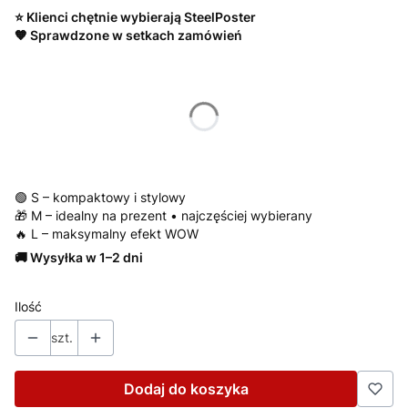
⭐ Klienci chętnie wybierają SteelPoster
🧡 Sprawdzone w setkach zamówień
Wybierz wariant produktu:
*
Rozmiar
S/ 22x31 cm
M/ 30x42 cm
L/ 42x59 cm
🟢 S – kompaktowy i stylowy
🎁 M – idealny na prezent • najczęściej wybierany
🔥 L – maksymalny efekt WOW
🚚 Wysyłka w 1–2 dni
Ilość
szt.
Dodaj do koszyka