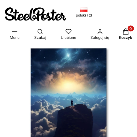
polski / zł
Produkt
Otwórz wyszukiwarkę
Menu
Szukaj
Ulubione
Zaloguj się
Koszyk