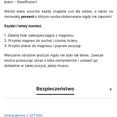
jeden - SteelPoster!
Wśród wielu wzorów każdy znajdzie coś dla siebie, a także na
niezwykły
prezent
o którym osoba
obdarowana nigdy nie zapomni.
Szybki i łatwy montaż.
1. Zdejmij folie zabezpieczająca z magnesu.
2. Przyklej magnes do suchej i czystej ściany.
3. Przyłóż plakat do magnesu i popraw pozycję.
Wieszanie obrazów jeszcze nigdy nie było tak łatwe. Zawsze
można przesunąć obraz o kilka centymetrów i ustawić go
dokładnie w takiej pozycji, jakiej chcesz.
Bezpieczeństwo
▼
Certyfikaty i ostrzeżenia:
Strona główna
SZTUKA
Produkt zgodny z normami UE